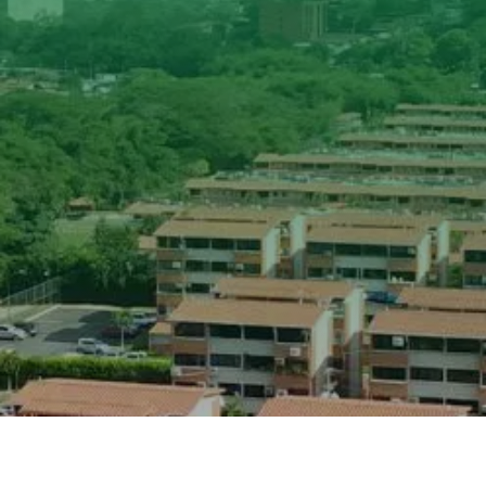

AFILIADOS CERTIFICADOS

AFILIADOS PROFESIONALES

AFÍLIESE