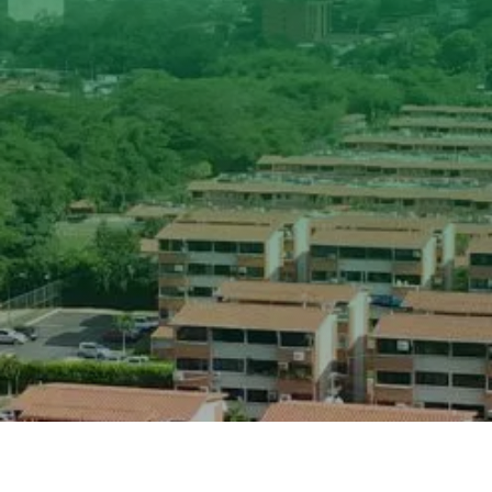

AFILIADOS CERTIFICADOS

AFILIADOS PROFESIONALES

AFÍLIESE