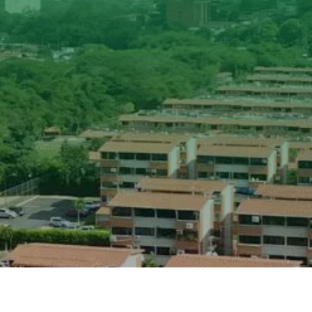

AFILIADOS CERTIFICADOS

AFILIADOS PROFESIONALES

AFÍLIESE