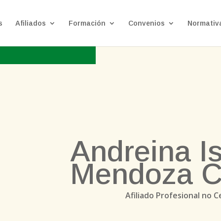
s
Afiliados
Formación
Convenios
Normativ
Andreina I
Mendoza 
Afiliado Profesional no C