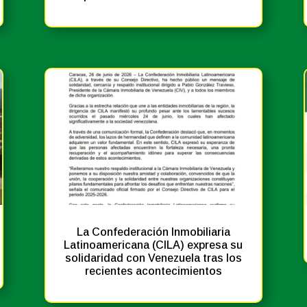
Noticias
Prensa
La Confederación Inmobiliaria
Latinoamericana (CILA) expresa su
solidaridad con Venezuela tras los
recientes acontecimientos
Noticias
Prensa