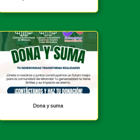
Noticias
Prensa
Dona y suma
Eventos