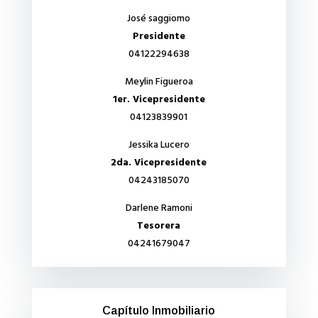
José saggiomo
Presidente
04122294638
Meylin Figueroa
1er. Vicepresidente
04123839901
Jessika Lucero
2da. Vicepresidente
04243185070
Darlene Ramoni
Tesorera
04241679047
Capítulo Inmobiliario