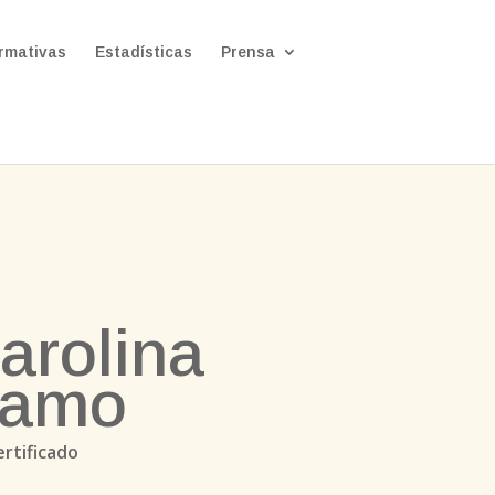
rmativas
Estadísticas
Prensa
arolina
elamo
ertificado