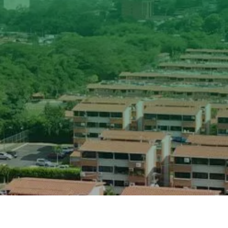

AFILIADOS CERTIFICADOS

AFILIADOS PROFESIONALES

AFÍLIESE