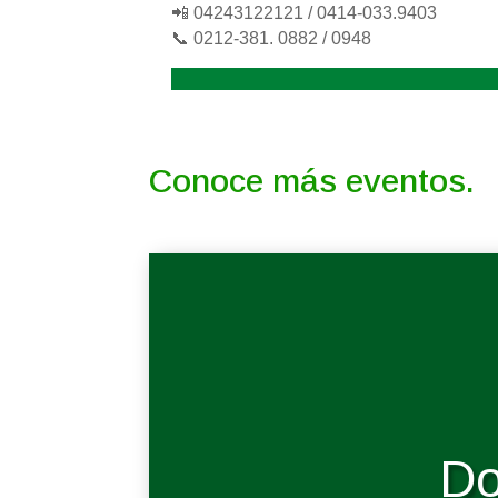
📲 04243122121 / 0414-033.9403
📞 0212-381. 0882 / 0948
Conoce más eventos.
Do