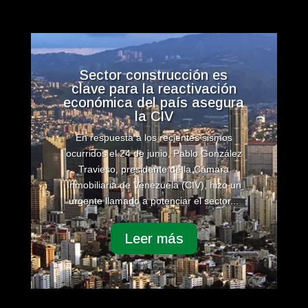
Sector construcción es
clave para la reactivación
económica del país asegura
la CIV
En respuesta a los recientes sismos
ocurridos el 24 de junio, Pablo González
Travieso, presidente de la Cámara
Inmobiliaria de Venezuela (CIV), hizo un
urgente llamado a potenciar el sector...
Leer más