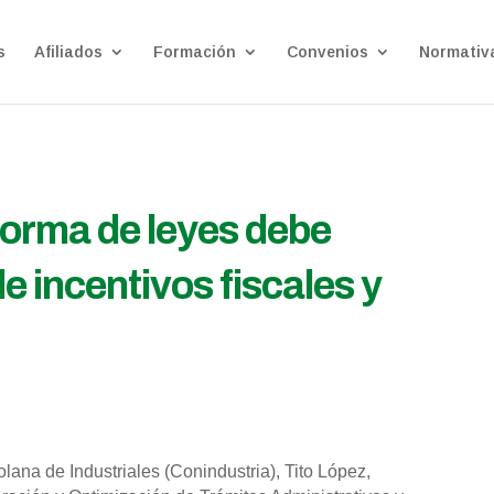
s
Afiliados
Formación
Convenios
Normativ
forma de leyes debe
 incentivos fiscales y
ana de Industriales (Conindustria), Tito López,