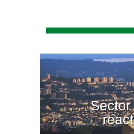
Sector 
reac