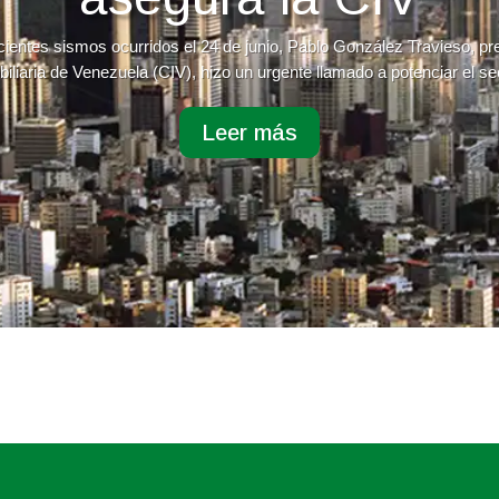
cientes sismos ocurridos el 24 de junio, Pablo González Travieso, p
iliaria de Venezuela (CIV), hizo un urgente llamado a potenciar el sec
Leer más