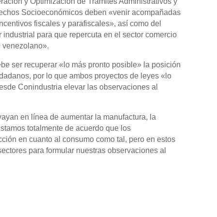
eración y Optimización de Trámites Administrativos y
Derechos Socioeconómicos deben «venir acompañadas
ncentivos fiscales y parafiscales», así como del
r industrial para que repercuta en el sector comercio
el venezolano».
ebe ser recuperar «lo más pronto posible» la posición
udadanos, por lo que ambos proyectos de leyes «lo
esde Conindustria elevar las observaciones al
yan en línea de aumentar la manufactura, la
Estamos totalmente de acuerdo que los
cción en cuanto al consumo como tal, pero en estos
ectores para formular nuestras observaciones al