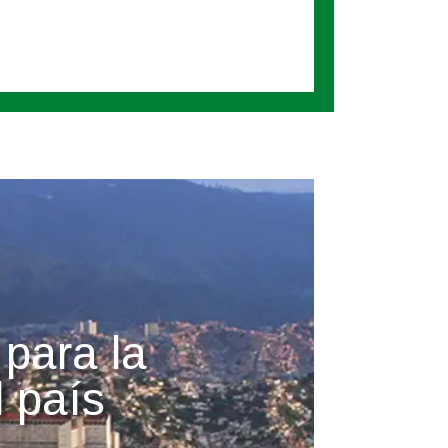
 para la
 país