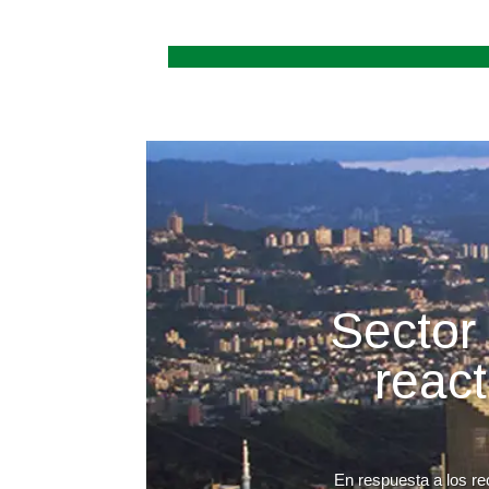
Sector 
reac
En respuesta a los re