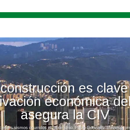
construcción es clave
tivación económica del
asegura la CIV
cientes sismos ocurridos el 24 de junio, Pablo González Travieso, p