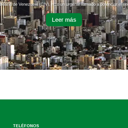
iliaria de Venezuela (CIV), hizo un urgente llamado a potenciar el sec
Leer más
TELÉFONOS