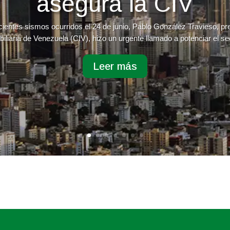
asegura la CIV
cientes sismos ocurridos el 24 de junio, Pablo González Travieso, p
iliaria de Venezuela (CIV), hizo un urgente llamado a potenciar el sec
Leer más