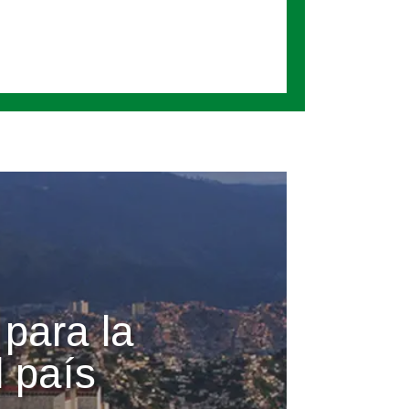
 para la
 país