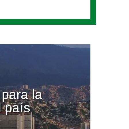
 para la
 país