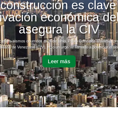
construcción es clave
tivación económica del
asegura la CIV
cientes sismos ocurridos el 24 de junio, Pablo González Travieso, p
iliaria de Venezuela (CIV), hizo un urgente llamado a potenciar el sec
Leer más