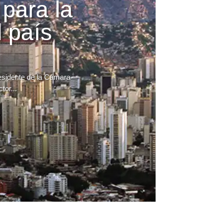
 para la
 país
residente de la Cámara
tor...