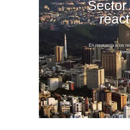
Sector 
reac
En respuesta a los re
Inmob