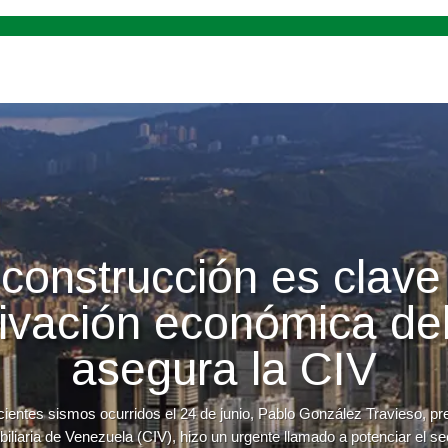
construcción es clave
tivación económica del
asegura la CIV
cientes sismos ocurridos el 24 de junio, Pablo González Travieso, p
iliaria de Venezuela (CIV), hizo un urgente llamado a potenciar el sec