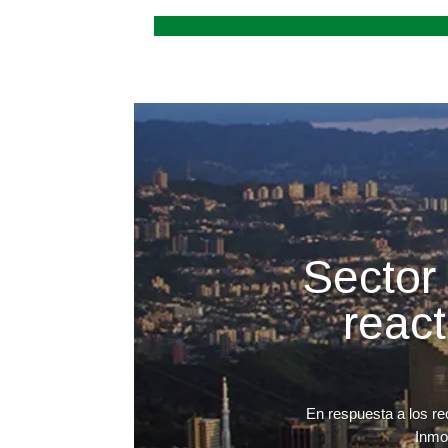
Sector 
reac
En respuesta a los re
Inmob