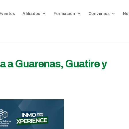
Eventos
Afiliados
Formación
Convenios
No
a a Guarenas, Guatire y