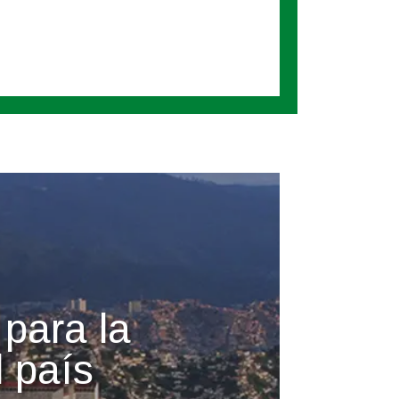
 para la
 país