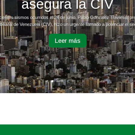
asegura la CIV
cientes sismos ocurridos el 24 de junio, Pablo González Travieso, p
iliaria de Venezuela (CIV), hizo un urgente llamado a potenciar el sec
Leer más