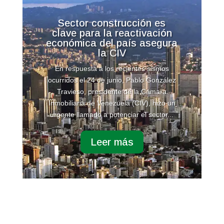
Sector construcción es
clave para la reactivación
económica del país asegura
la CIV
En respuesta a los recientes sismos
ocurridos el 24 de junio, Pablo González
Travieso, presidente de la Cámara
Inmobiliaria de Venezuela (CIV), hizo un
urgente llamado a potenciar el sector...
Leer más