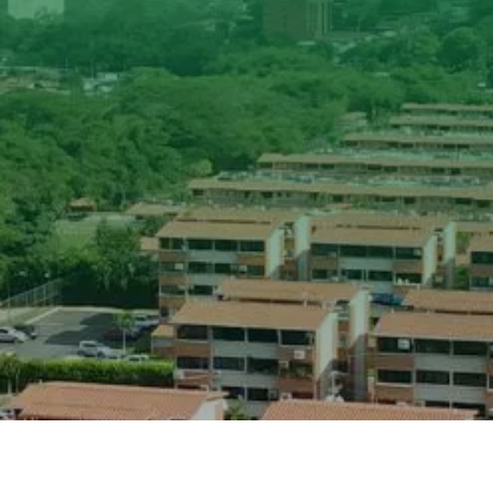

AFILIADOS CERTIFICADOS

AFILIADOS PROFESIONALES

AFÍLIESE