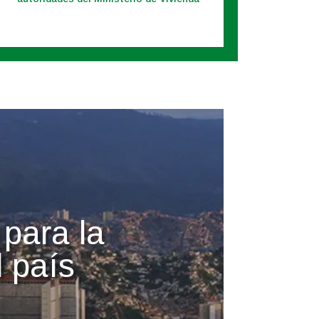
 para la
 país