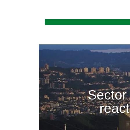
Sector 
reac