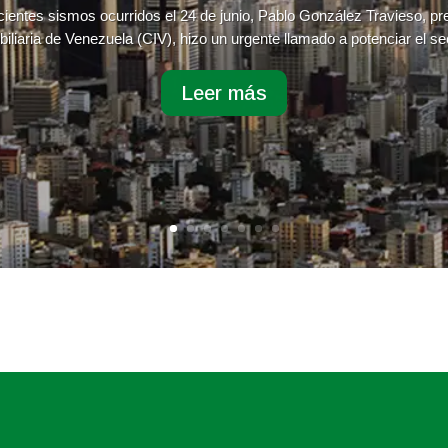
cientes sismos ocurridos el 24 de junio, Pablo González Travieso, p
iliaria de Venezuela (CIV), hizo un urgente llamado a potenciar el sec
Leer más